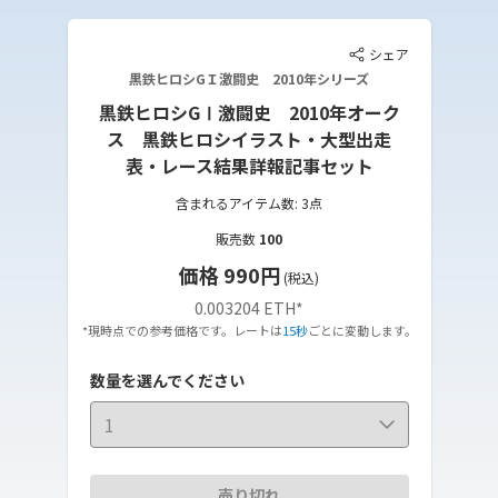
シェア
黒鉄ヒロシGＩ激闘史 2010年シリーズ
黒鉄ヒロシGⅠ激闘史 2010年オーク
ス 黒鉄ヒロシイラスト・大型出走
表・レース結果詳報記事セット
含まれるアイテム数: 3点
販売数
100
価格 990円
(税込)
0.003204 ETH
*
*現時点での参考価格です。レートは
15秒
ごとに変動します。
数量を選んでください
1
売り切れ