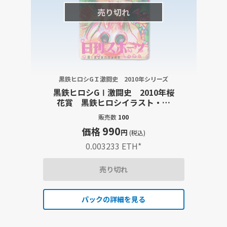
売り切れ
黒鉄ヒロシGＩ激闘史 2010年シリーズ
黒鉄ヒロシGⅠ激闘史 2010年桜
花賞 黒鉄ヒロシイラスト・大
型出走表・レース結果詳報記事
販売数
100
セット
990
価格
円
(税込)
0.003233 ETH
*
売り切れ
パックの詳細を見る