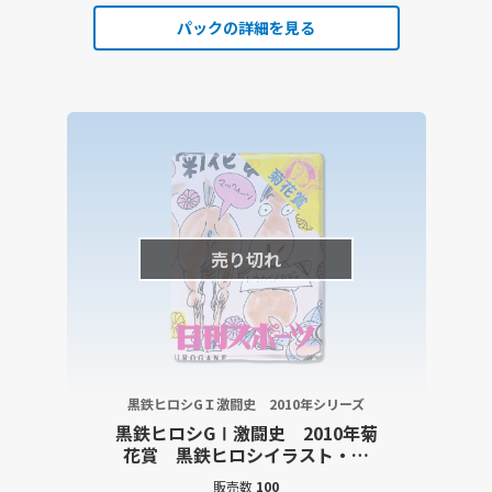
パックの詳細を見る
売り切れ
黒鉄ヒロシGＩ激闘史 2010年シリーズ
黒鉄ヒロシGⅠ激闘史 2010年菊
花賞 黒鉄ヒロシイラスト・大
型出走表・レース結果詳報記事
販売数
100