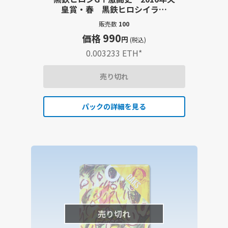
皇賞・春 黒鉄ヒロシイラス
ト・大型出走表・レース結果詳
販売数
100
報記事セット
990
価格
円
(税込)
0.003233 ETH
*
売り切れ
パックの詳細を見る
売り切れ