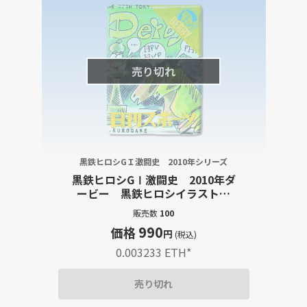
売り切れ
黒鉄ヒロシGＩ激闘史 2010年シリーズ
黒鉄ヒロシGⅠ激闘史 2010年ダ
ービー 黒鉄ヒロシイラスト・
大型出走表・レース結果詳報記
販売数
100
事セット
990
価格
円
(税込)
0.003233 ETH
*
売り切れ