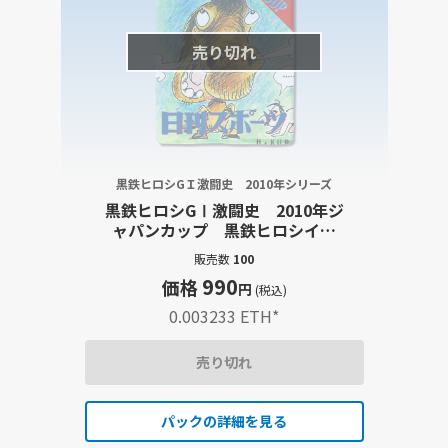
売り切れ
黒鉄ヒロシGＩ激闘史 2010年シリーズ
黒鉄ヒロシGⅠ激闘史 2010年ジ
ャパンカップ 黒鉄ヒロシイラ
スト・大型出走表・レース結果
販売数
100
詳報記事セット
990
価格
円
(税込)
0.003233 ETH
*
売り切れ
パックの詳細を見る