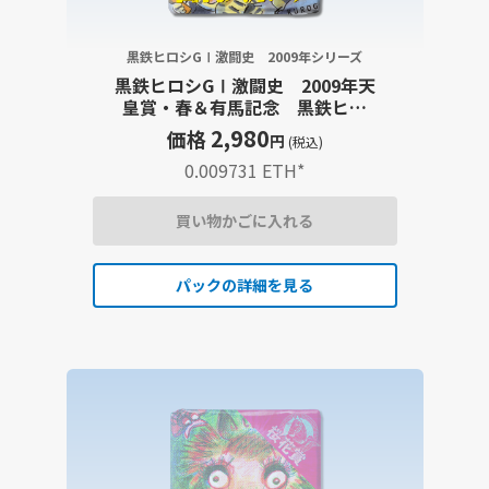
黒鉄ヒロシGⅠ激闘史 2009年シリーズ
黒鉄ヒロシGⅠ激闘史 2009年天
皇賞・春＆有馬記念 黒鉄ヒロ
シイラスト
2,980
価格
円
(税込)
0.009731 ETH
*
買い物かごに入れる
パックの詳細を見る