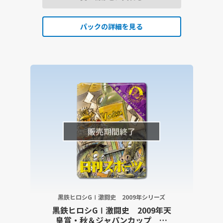
パックの詳細を見る
販売期間終了
黒鉄ヒロシGⅠ激闘史 2009年シリーズ
黒鉄ヒロシGⅠ激闘史 2009年天
皇賞・秋＆ジャパンカップ 黒