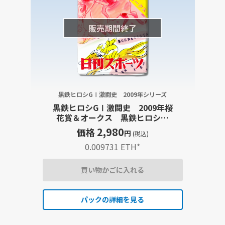
販売期間終了
黒鉄ヒロシGⅠ激闘史 2009年シリーズ
黒鉄ヒロシGⅠ激闘史 2009年桜
花賞＆オークス 黒鉄ヒロシイ
ラスト
2,980
価格
円
(税込)
0.009731 ETH
*
買い物かごに入れる
パックの詳細を見る