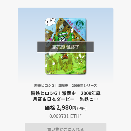
販売期間終了
黒鉄ヒロシGⅠ激闘史 2009年シリーズ
黒鉄ヒロシGⅠ激闘史 2009年皐
月賞＆日本ダービー 黒鉄ヒロ
シイラスト
2,980
価格
円
(税込)
0.009731 ETH
*
買い物かごに入れる