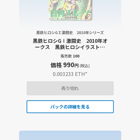
黒鉄ヒロシGＩ激闘史 2010年シリーズ
黒鉄ヒロシGⅠ激闘史 2010年オ
ークス 黒鉄ヒロシイラスト・
大型出走表・レース結果詳報記
販売数
100
事セット
990
価格
円
(税込)
0.003233 ETH
*
売り切れ
パックの詳細を見る