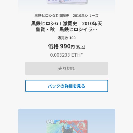
黒鉄ヒロシGＩ激闘史 2010年シリーズ
黒鉄ヒロシGⅠ激闘史 2010年天
皇賞・秋 黒鉄ヒロシイラス
ト・大型出走表・レース結果詳
販売数
100
報記事セット
990
価格
円
(税込)
0.003233 ETH
*
売り切れ
パックの詳細を見る